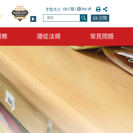
列印
分享
EN
|
簡
|
字型大小
搜尋
訂閱
搜尋
服務
遵從法規
常見問題