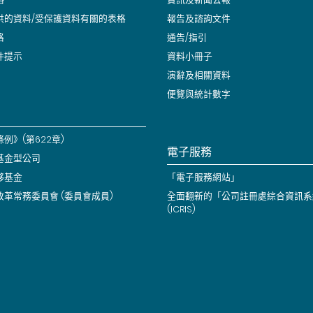
供的資料/受保護資料有關的表格
報告及諮詢文件
格
通告/指引
件提示
資料小冊子
演辭及相關資料
便覽與統計數字
例》(第622章)
電子服務
基金型公司
夥基金
「電子服務網站」
改革常務委員會 (委員會成員)
全面翻新的「公司註冊處綜合資訊系
(ICRIS)