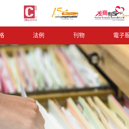
格
法例
刊物
電子