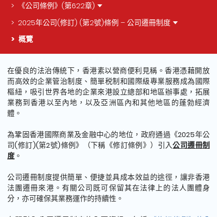
《公司條例》(第622章)
2025年公司(修訂) (第2號)條例 – 公司遷冊制度
概覽
這個頁面的主要內容
在優良的法治傳統下，香港素以營商便利見稱。香港憑藉開放
而高效的企業管治制度、簡單税制和國際級專業服務成為國際
樞紐，吸引世界各地的企業來港設立總部和地區辦事處，拓展
業務到香港以至內地，以及亞洲區內和其他地區的蓬勃經濟
體。
為鞏固香港國際商業及金融中心的地位，政府通過《2025年公
司(修訂)(第2號)條例》（下稱《修訂條例》）引入
公司遷冊制
度
。
公司遷冊制度提供簡單、便捷並具成本效益的途徑，讓非香港
法團遷冊來港。有關公司既可保留其在法律上的法人團體身
分，亦可確保其業務運作的持續性。