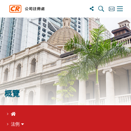
搜寻
订阅
主选单
概覽
首頁
法例