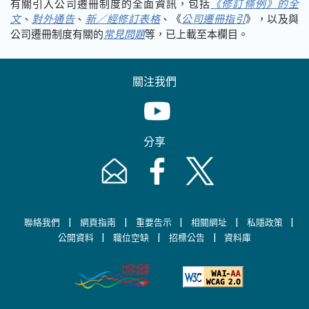
有關引入公司遷冊制度的全面資訊，包括
《修訂條例》的全
文
、
對外通告
、
新／經修訂表格
、《
公司遷冊指引
》，以及與
公司遷冊制度有關的
常見問題
等，已上載至本欄目。
關注我們
Youtube [This link will pop up in
分享
Email [This link will pop up in a new windo
Facebook [This link will pop up i
Twitter [This link will p
|
|
|
|
|
聯絡我們
網頁指南
重要告示
相關網址
私隱政策
|
|
|
公開資料
職位空缺
招標公告
資料庫