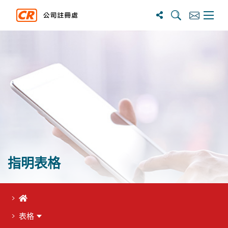
搜寻
订阅
主选单
指明表格
首頁
表格