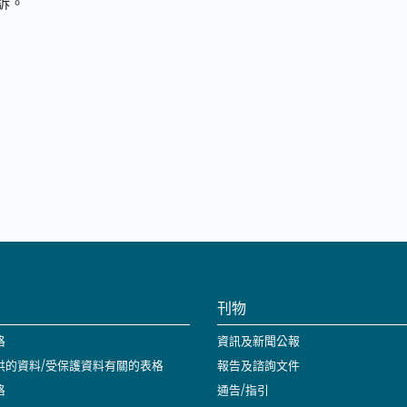
訴。
刊物
格
資訊及新聞公報
供的資料/受保護資料有關的表格
報告及諮詢文件
格
通告/指引