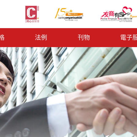
格
法例
刊物
電子