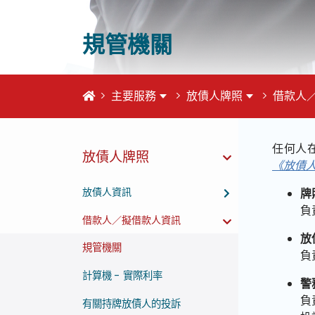
規管機關
首頁
主要服務
放債人牌照
借款人
這個頁
任何人
放債人牌照
《放債
放債人資訊
牌
負
借款人／擬借款人資訊
放
規管機關
負
計算機 - 實際利率
警
負
有關持牌放債人的投訴