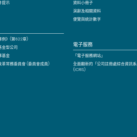
件提示
資料小冊子
演辭及相關資料
便覽與統計數字
例》(第622章)
電子服務
基金型公司
夥基金
「電子服務網站」
改革常務委員會 (委員會成員)
全面翻新的「公司註冊處綜合資訊系
(ICRIS)