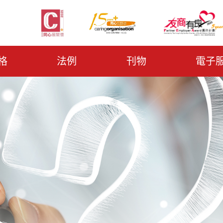
格
法例
刊物
電子