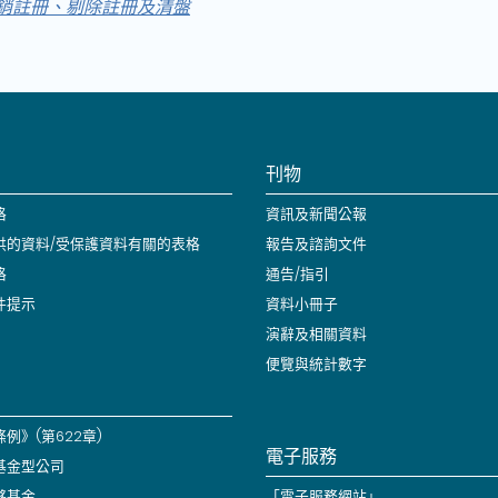
銷註冊、剔除註冊及清盤
刊物
格
資訊及新聞公報
供的資料/受保護資料有關的表格
報告及諮詢文件
格
通告/指引
件提示
資料小冊子
演辭及相關資料
便覽與統計數字
例》(第622章)
電子服務
基金型公司
夥基金
「電子服務網站」