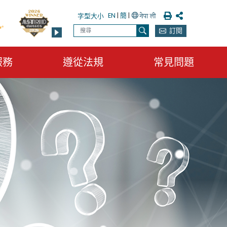
列印
分享
EN
|
簡
|
字型大小
搜尋
訂閱
搜尋
服務
遵從法規
常見問題