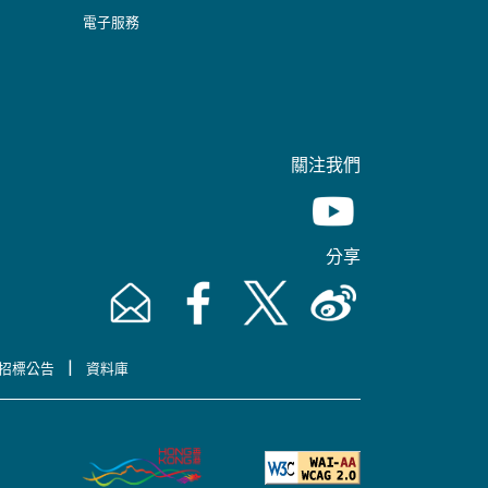
電子服務
關注我們
Youtube [This link wil
分享
Email [This link will pop up in a new window]
Facebook [This link will pop up in a n
Twitter [This link will pop up 
Weibo [This link will 
|
招標公告
資料庫