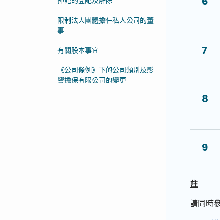
6
押記的登記及解除
限制法人團體擔任私人公司的董
事
7
有關股本事宜
《公司條例》下的公司類別及影
響擔保有限公司的變更
8
9
註
請同時參