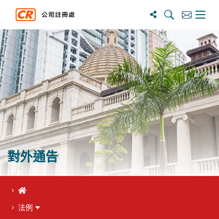
搜寻
订阅
主选单
對外通告
首頁
法例