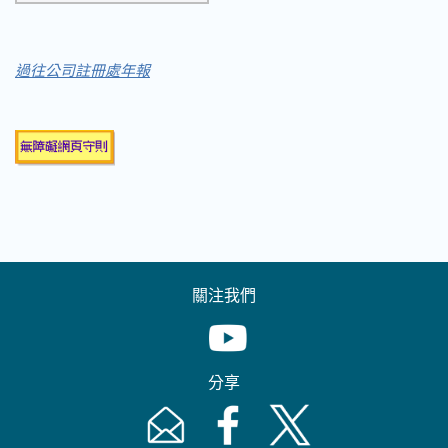
過往公司註冊處年報
關注我們
Youtube [This link will pop up in
分享
Email [This link will pop up in a new windo
Facebook [This link will pop up i
Twitter [This link will p