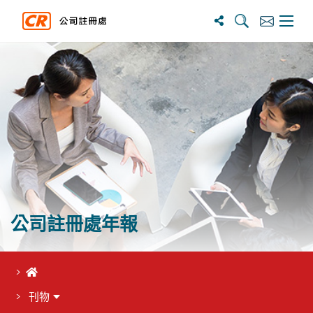
搜寻
订阅
主选单
公司註冊處年報
首頁
刊物