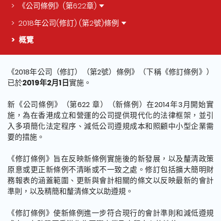
《公司條例》(第622章)
2018年公司(修訂) (第2號)條例
概覽
這個頁面的主要內容
《2018年公司（修訂）（第2號）條例》（下稱《修訂條例》）
已於
2019年2月1日
實施。
新《公司條例》（第622 章）（新條例）在2014年3月開始實
施，為在香港成立和營運的公司提供現代化的法律框架，並引
入多項簡化法定程序、減低公司遵規成本和照顧中小型企業需
要的措施。
《修訂條例》旨在反映新條例實施後的新發展，以及釐清政策
原意或更正新條例不清晰或不一致之處。修訂包括擴大簡明財
務報表的涵蓋範圍、更新與會計相關的條文以反映最新的會計
準則，以及精簡和釐清條文以助遵規。
《修訂條例》使新條例進一步符合現行的會計準則和減低遵規