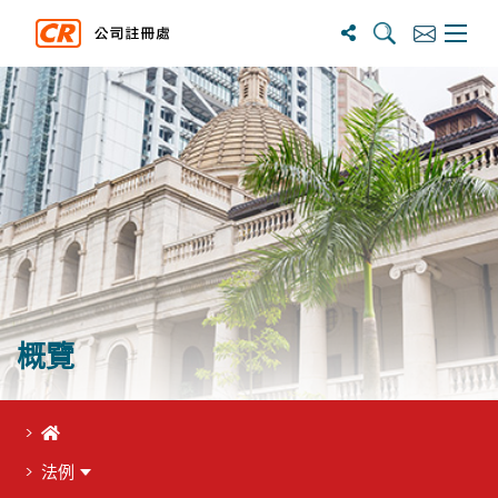
搜寻
订阅
主选单
概覽
首頁
法例