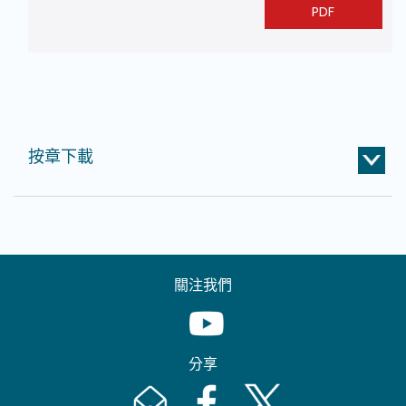
PDF
按章下載
關注我們
Youtube [This link will pop up in
分享
Email [This link will pop up in a new windo
Facebook [This link will pop up i
Twitter [This link will p