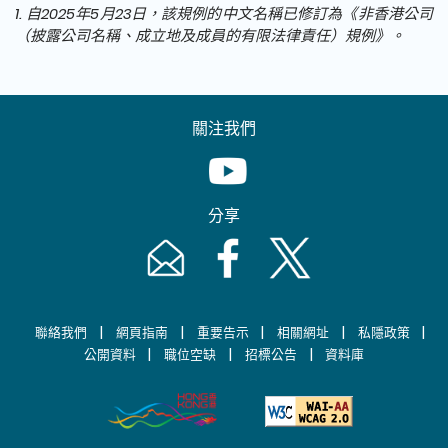
1. 自2025年5月23日，該規例的中文名稱已修訂為《非香港公司
（披露公司名稱、成立地及成員的有限法律責任）規例》。
關注我們
Youtube [This link will pop up in
分享
Email [This link will pop up in a new windo
Facebook [This link will pop up i
Twitter [This link will p
|
|
|
|
|
聯絡我們
網頁指南
重要告示
相關網址
私隱政策
|
|
|
公開資料
職位空缺
招標公告
資料庫