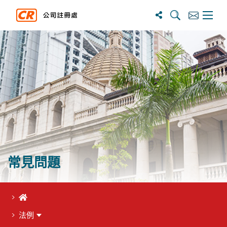
搜寻
订阅
主选单
常見問題
首頁
法例