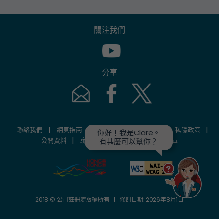
關注我們
Youtube [This link will pop up in
分享
Email [This link will pop up in a new windo
Facebook [This link will pop up i
Twitter [This link will p
|
|
|
|
|
聯絡我們
網頁指南
重要告示
相關網址
私隱政策
你好！我是Clare。

|
|
|
公開資料
職位空缺
招標公告
資料庫
有甚麼可以幫你？
2018 © 公司註冊處版權所有 | 修訂日期: 2026年8月1日