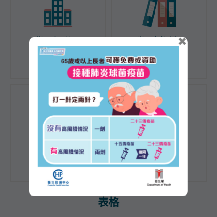
×
辦理公司註冊
辦理文件登記
公眾查冊
放債人牌照
表格