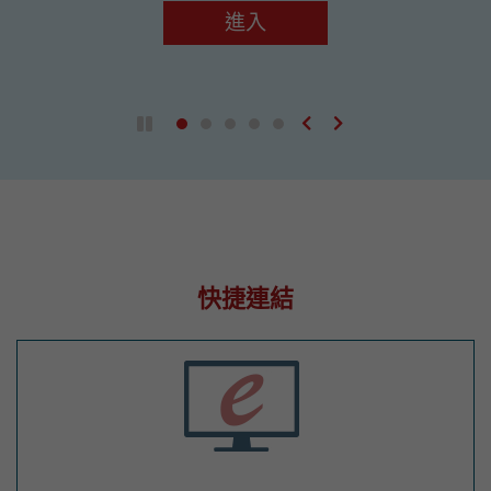
進入
上一張
下一張
播放 / 暫停自動播放
快捷連結
電子服務網站