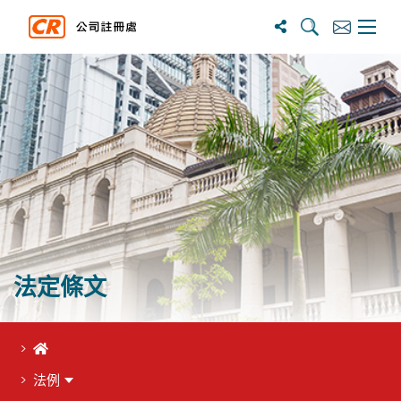
搜寻
订阅
主选单
法定條文
首頁
法例