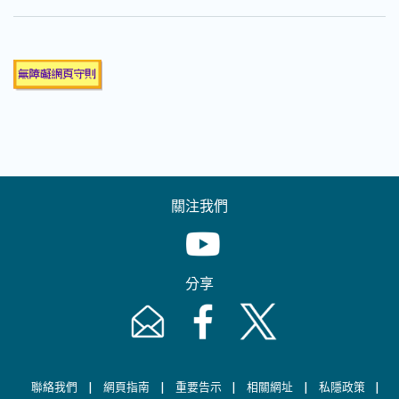
關注我們
Youtube [This link will pop up in
分享
Email [This link will pop up in a new windo
Facebook [This link will pop up i
Twitter [This link will p
|
|
|
|
|
聯絡我們
網頁指南
重要告示
相關網址
私隱政策