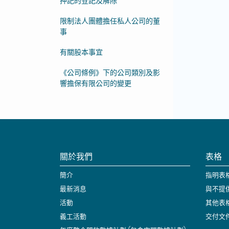
押記的登記及解除
限制法人團體擔任私人公司的董
事
有關股本事宜
《公司條例》下的公司類別及影
響擔保有限公司的變更
關於我們
表格
簡介
指明表
最新消息
與不提
活動
其他表
義工活動
交付文