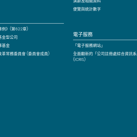
演辭及相關資料
便覽與統計數字
例》(第622章)
電子服務
基金型公司
夥基金
「電子服務網站」
改革常務委員會 (委員會成員)
全面翻新的「公司註冊處綜合資訊系
(ICRIS)