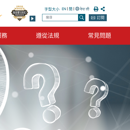
列印
分享
EN
|
簡
|
字型大小
搜尋
訂閱
搜尋
服務
遵從法規
常見問題