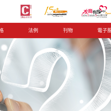
格
法例
刊物
電子