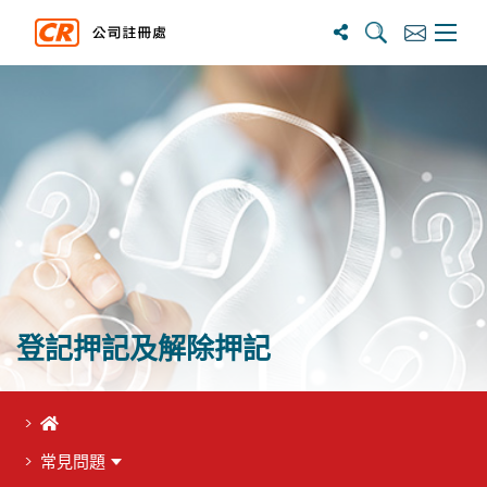
搜寻
订阅
主选单
登記押記及解除押記
首頁
常見問題