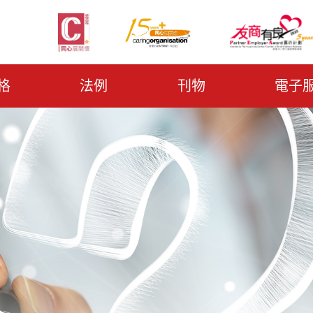
格
法例
刊物
電子