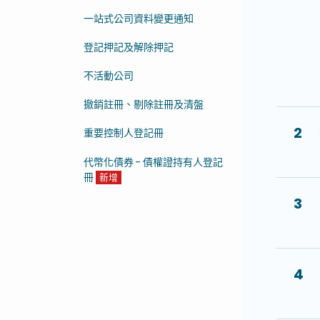
一站式公司資料變更通知
登記押記及解除押記
不活動公司
撤銷註冊、剔除註冊及清盤
2
重要控制人登記冊
代幣化債券 - 債權證持有人登記
冊
新增
3
4