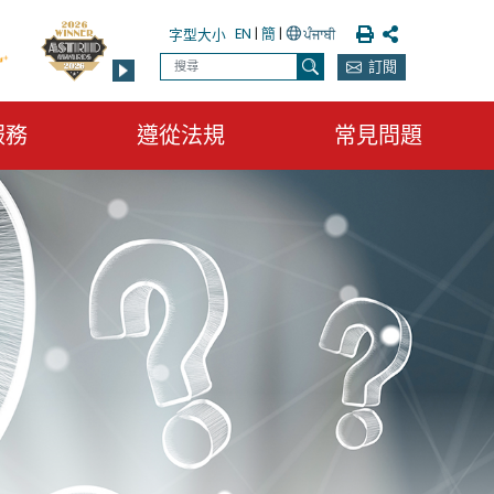
列印
分享
EN
|
簡
|
字型大小
搜尋
訂閱
搜尋
服務
遵從法規
常見問題