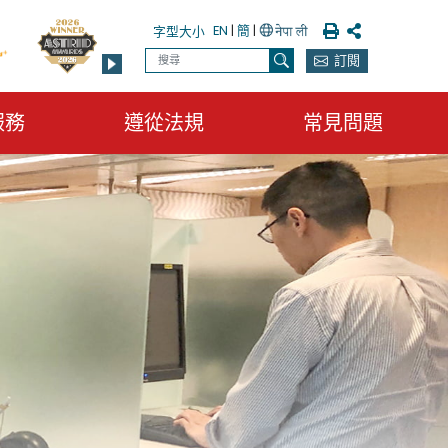
列印
分享
EN
|
簡
|
字型大小
搜尋
訂閱
搜尋
服務
遵從法規
常見問題