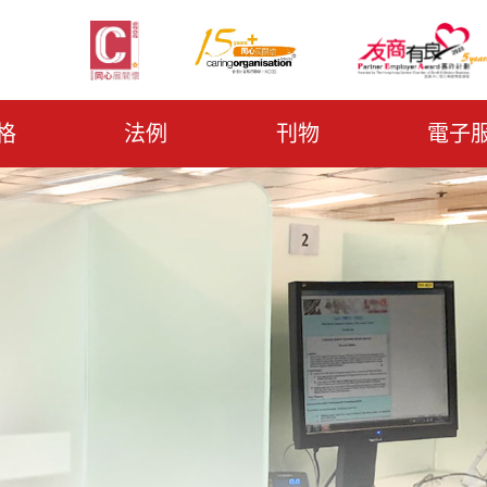
格
法例
刊物
電子