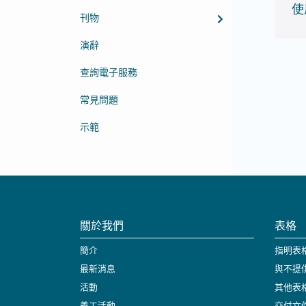
使
刊物
演辭
查詢電子服務
常見問題
示範
關於我們
表格
簡介
指明表
最新消息
與不提
活動
其他表
義工活動
交付文