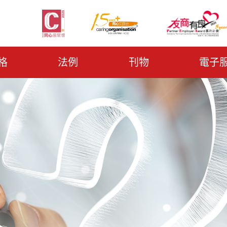
格
法例
刊物
電子