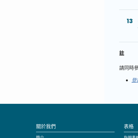
13
註
請同時參
登
關於我們
表格
簡介
指明表