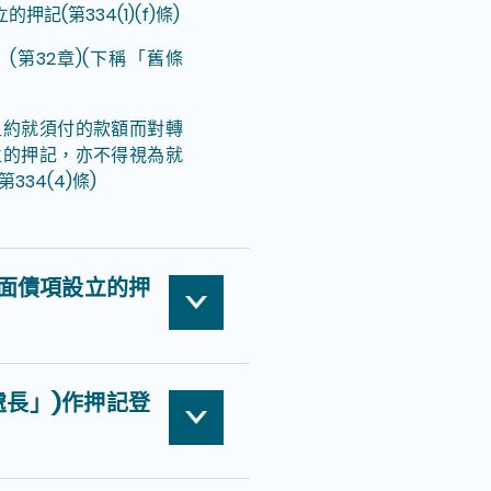
(第334(1)(f)條)
第32章)(下稱「舊條
租約就須付的款額而對轉
立的押記，亦不得視為就
34(4)條)
面債項設立的押
處長」)作押記登