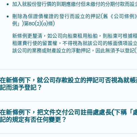
加入就股份發行價的到期應繳付但未繳付的分期付款而設立的押記
刪除為保證債權證的發行而設立的押記(舊《公司條例》(
例」)第80(2)(a)條)
新條例更釐清，如公司向船東租用船舶，則船東可根據
租運費行使的留置權，不得視為就該公司的帳面債項設
該公司的業務或財產設立的浮動押記，因此無須予以登記(第3
在新條例下，就公司存款設立的押記可否視為就帳
記而須予登記？
在新條例下，把文件交付公司註冊處處長(下稱「
記的規定有否任何變更？