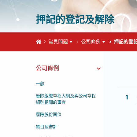
押記的登記及解除
首頁
常見問題
公司條例
押記的登
公司條例
這個頁
一般
廢除組織章程大綱及與公司章程
1
細則相關的事宜
廢除股份面值
帳目及審計