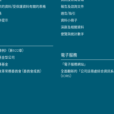
供的資料/受保護資料有關的表格
報告及諮詢文件
格
通告/指引
件提示
資料小冊子
演辭及相關資料
便覽與統計數字
例》(第622章)
電子服務
基金型公司
夥基金
「電子服務網站」
改革常務委員會 (委員會成員)
全面翻新的「公司註冊處綜合資訊系
(ICRIS)