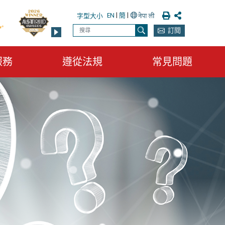
列印
分享
EN
|
簡
|
字型大小
搜尋
訂閱
搜尋
服務
遵從法規
常見問題