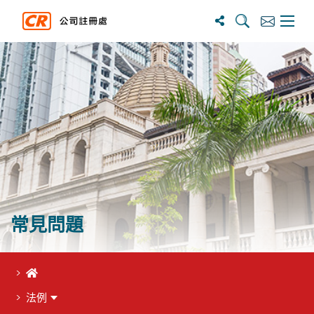
搜寻
订阅
主选单
常見問題
首頁
法例