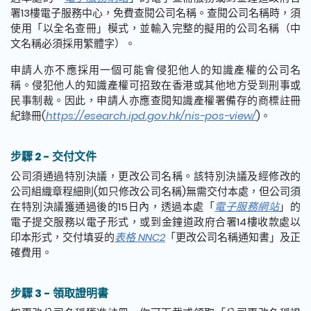
署13樓電子服務中心，免費查閱公司名稱。查閱公司名稱時，須
使用「以全名查冊」模式，並輸入完整的擬用的公司名稱（中
文名稱必須採用繁體字）。
申請人亦不應採用一個可能會侵犯他人的知識產權的公司名
稱。侵犯他人的知識產權可招致在香港或其他地方受到刑事或
民事制裁。因此，申請人亦應查閱知識產權署備存的商標註冊
紀錄冊(
https://esearch.ipd.gov.hk/nis-pos-view/
)。
步驟 2 - 交付文件
公司須通過特別決議，更改公司名稱。該特別決議及經修改的
公司組織章程細則(如只修改公司名稱)無需交付本處，但公司須
在特別決議獲通過後的15日內，透過本處「
電子服務網站
」的
電子提交服務以電子形式，或到金鐘道政府合署14樓收款處以
印本形式，交付填妥的
表格 NNC2
「更改公司名稱通知書」及正
確費用。
步驟 3 - 領取證明書