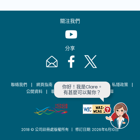
關注我們
Youtube [This link will pop up in
分享
Email [This link will pop up in a new windo
Facebook [This link will pop up i
Twitter [This link will p
|
|
|
|
|
聯絡我們
網頁指南
重要告示
相關網址
私隱政策
你好！我是Clare。

|
|
|
公開資料
職位空缺
招標公告
資料庫
有甚麼可以幫你？
2018 © 公司註冊處版權所有 | 修訂日期: 2026年6月10日