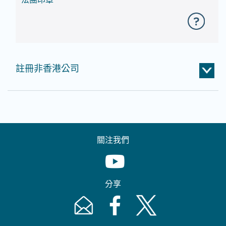
註冊非香港公司
關注我們
Youtube [This link will pop up in
分享
Email [This link will pop up in a new windo
Facebook [This link will pop up i
Twitter [This link will p