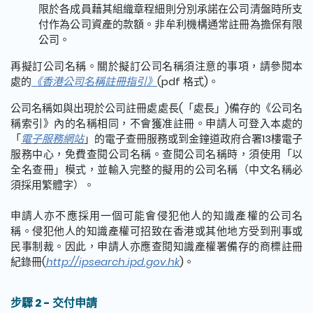
限於各成員藉其組織章程細則分別承諾在公司清盤時所支
付作為公司資產的款額。非牟利機構通常註冊為擔保有限
公司。
再擬訂公司名稱。關於擬訂公司名稱須注意的事項，請參閱本
處的
《香港公司名稱註冊指引》
(pdf 格式)。
公司名稱如與出現於公司註冊處處長(「處長」)備存的《公司名
稱索引》內的名稱相同，不會獲准註冊。申請人可登入本處的
「
電子服務網站
」的電子查冊服務或到金鐘道政府合署13樓電子
服務中心，免費查閱公司名稱。查閱公司名稱時，須使用「以
全名查冊」模式，並輸入完整的擬用的公司名稱（中文名稱必
須採用繁體字）。
申請人亦不應採用一個可能會侵犯他人的知識產權的公司名
稱。侵犯他人的知識產權可招致在香港或其他地方受到刑事或
民事制裁。因此，申請人亦應查閱知識產權署備存的商標註冊
紀錄冊(
http://ipsearch.ipd.gov.hk
)。
步驟 2 - 交付申請