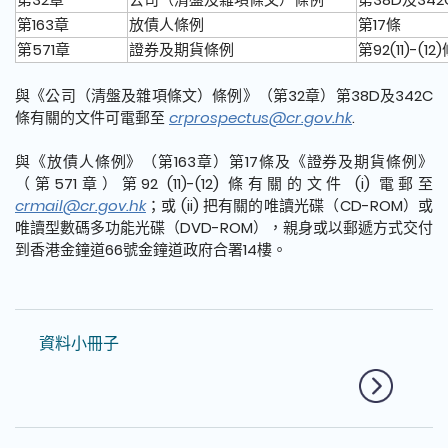
第163章
放債人條例
第17條
第571章
證券及期貨條例
第92(11)-(12
與《公司（清盤及雜項條文）條例》（第32章）第38D及342C
條有關的文件可電郵至
crprospectus@cr.gov.hk
.
與《放債人條例》（第163章）第17條及《證券及期貨條例》
（第571章）第92 (11)-(12) 條有關的文件 (i) 電郵至
crmail@cr.gov.hk
；或 (ii) 把有關的唯讀光碟（CD-ROM）或
唯讀型數碼多功能光碟（DVD-ROM），親身或以郵遞方式交付
到香港金鐘道66號金鐘道政府合署14樓。
資料小冊子