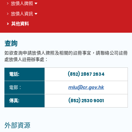
放債人牌照
放債人資訊
其他資料
查詢
這個頁面的主要內容
如欲查詢申請放債人牌照及相關的註冊事宜，請聯絡公司註冊
處放債人註冊辦事處：
description of col 1
電話:
description of col 2
(852) 2867 2634
電郵：
mlu@cr.gov.hk
傳真:
(852) 2530 9001
外部資源