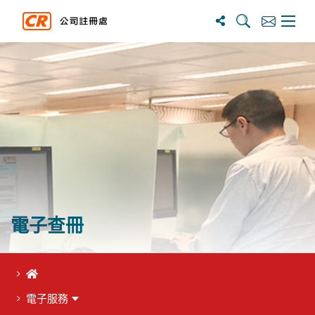
搜寻
订阅
主选单
電子查冊
首頁
電子服務