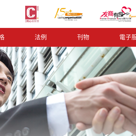
格
法例
刊物
電子