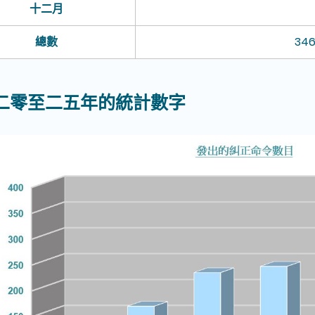
十二月
總數
34
二零至二
五
年的統計數字