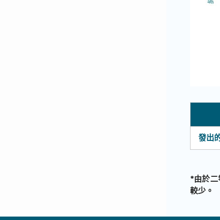
發出
*
由於二
較少。