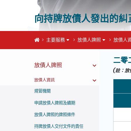
向持牌放債人發出的糾
首頁
主要服務
放債人牌照
放債人
二零
這個頁
放債人牌照
(
註：放
放債人資訊
規管機關
申請放債人牌照及續期
放債人牌照的牌照條件
持牌放債人交付文件的責任