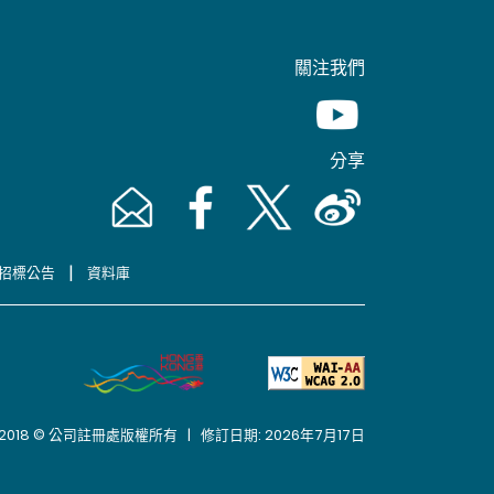
關注我們
Youtube [This link wil
分享
Email [This link will pop up in a new window]
Facebook [This link will pop up in a n
Twitter [This link will pop up 
Weibo [This link will 
|
招標公告
資料庫
2018 © 公司註冊處版權所有 | 修訂日期: 2026年7月17日