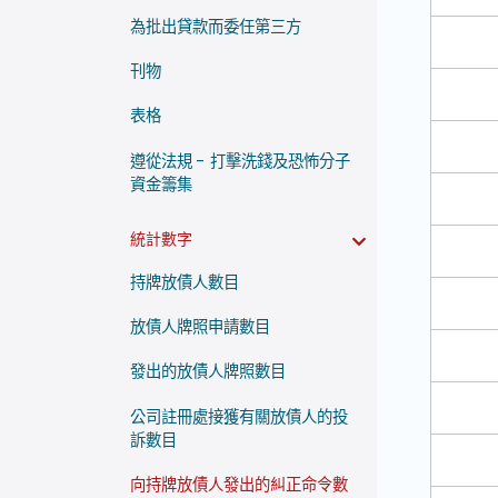
為批出貸款而委任第三方
刊物
表格
遵從法規 - 打擊洗錢及恐怖分子
資金籌集
統計數字
持牌放債人數目
放債人牌照申請數目
發出的放債人牌照數目
公司註冊處接獲有關放債人的投
訴數目
向持牌放債人發出的糾正命令數