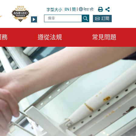
列印
分享
EN
|
簡
|
字型大小
搜尋
訂閱
搜尋
服務
遵從法規
常見問題