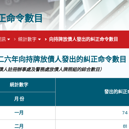
正命令數目
資訊
統計數字
向持牌放債人發出的糾正命令數目
二六年向持牌放債人發出的糾正命令數目
面的主要內容
債人註冊辦事處及警務處放債人牌照組的綜合數
目
）
統計數字
統計數字
發出的糾正
月份
月 份
一月
74
二月
81