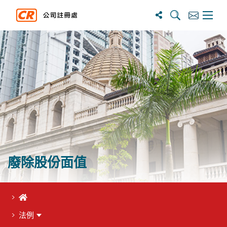
搜寻
订阅
主选单
廢除股份面值
首頁
法例