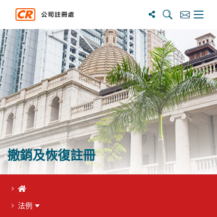
搜寻
订阅
主选单
撤銷及恢復註冊
首頁
法例