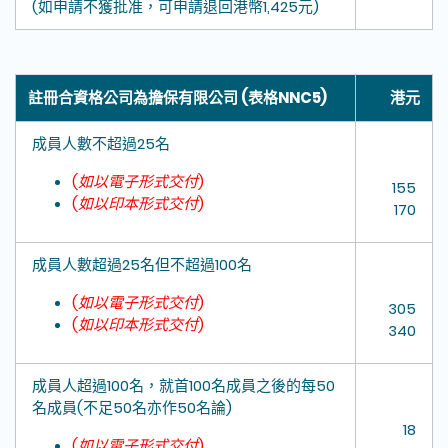
(如申請不獲批准，可申請退回港幣1,425元)
註冊合資格公司為擔保有限公司 (表格NNC5)
港元
成員人數不超過25名
(
如以電子形式交付
)
155
(
如以印本形式交付
)
170
成員人數超過25名但不超過100名
(
如以電子形式交付
)
305
(
如以印本形式交付
)
340
成員人超過100
名，就首
100名成員之後的每50
名成員(
不足
50
名亦作
50
名論
)
18
(
如以電子形式交付
)