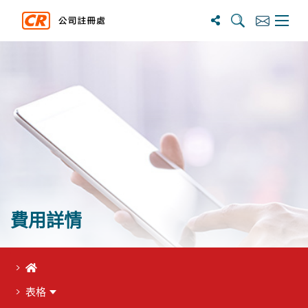
搜寻
订阅
主选单
費用詳情
首頁
表格