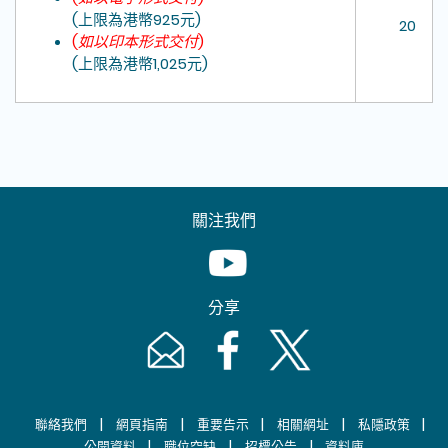
(上限為港幣925元)
20
(
如以印本形式交付
)
(上限為港幣1,025元)
關注我們
Youtube [This link will pop up in
分享
Email [This link will pop up in a new windo
Facebook [This link will pop up i
Twitter [This link will p
|
|
|
|
|
聯絡我們
網頁指南
重要告示
相關網址
私隱政策
|
|
|
公開資料
職位空缺
招標公告
資料庫