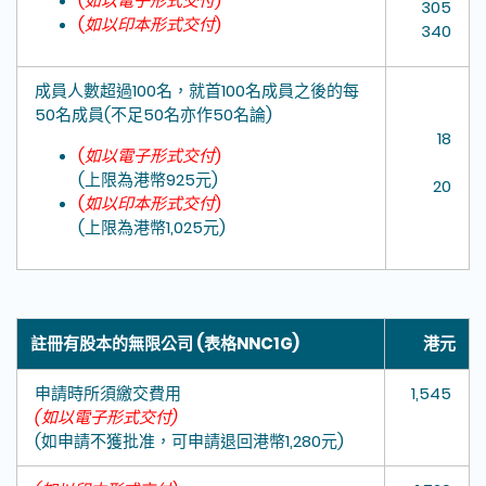
(
如以電子形式交付
)
305
(
如以印本形式交付
)
340
成員人數超過100
名，就首
100名成員之後的每
50名成員(
不足
50
名亦作
50
名論
)
18
(
如以電子形式交付
)
(上限為港幣925元)
20
(
如以印本形式交付
)
(上限為港幣1,025元)
註冊有股本的無限公司 (表格NNC1G)
港元
申請時所須繳交費用
1,545
(如以電子形式交付)
(如申請不獲批准，可申請退回港幣1,280元)