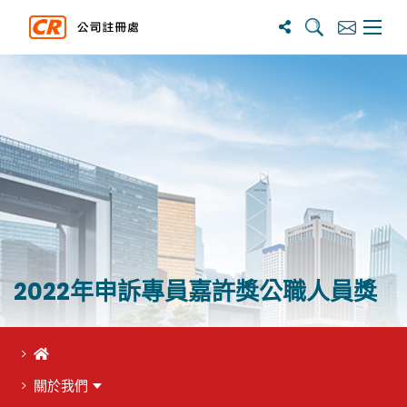
搜寻
订阅
主选单
2022年申訴專員嘉許獎公職人員獎
首頁
關於我們