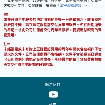
「電子服務網站」的註冊用戶可透過「電子服務網站」以電子
方式交付文件。有關詳情，請瀏覽「
電子服務網站
」。
註1:
如交付周年申報表的法定限期的最後一日是星期六，該限期將
會維持不變。請在法定限期前交付周年申報表。如在限期過後
的星期一才向公司註冊處交付周年申報表，便須繳付較高的登
記費用。
註2:
未經簽署或未有附上正確登記費用的周年申報表會被視作不合
要求的文件，公司註冊處概不會接納，文件不會被視為已遵從
《公司條例》的規定交付處長。所須繳付的每年登記費會根據
再次交付周年申報表的日期計算。
關注我們
Youtube [This link will pop up in
分享