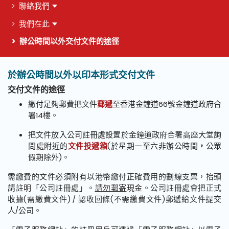
聯絡我們
我們在此
辦公時間以外交付文件的途徑
這個頁面的主要內容
於辦公時間以外以印本形式交付文件
交付文件的途徑
繳付足夠郵費把文件
郵遞
至香港金鐘道66號金鐘道政府合
署14樓。
把文件放入公司註冊處設置於金鐘道政府合署高座大堂詢
問處附近的
文件投遞箱
(於星期一至六非辦公時間
，
公眾
假期除外)。
需繳費的文件必須附有以港幣繳付正確費用的劃線支票，抬頭
請註明「公司註冊處」。
請勿郵寄
現金。公司註冊處會把正式
收據(需繳費文件) / 認收回條(不需繳費文件)郵遞給文件提交
人/公司。