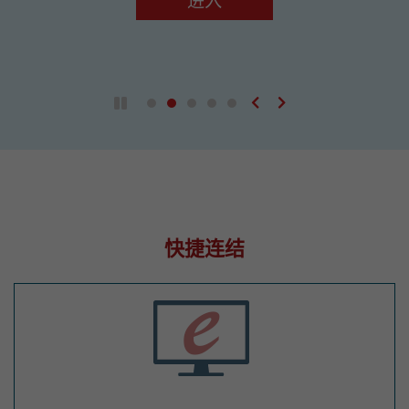
进入
上一张
下一张
播放 / 暂停自动播放
快捷连结
电子服务网站