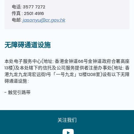
电话: 3577 7272
传真 : 2501 4916
电邮:
jasonyu@cr.gov.hk
无障碍通道设施
本处电子服务中心
(
地址
:
香港金钟道
66
号金钟道政府合署高座
13
楼
)
及本处辖下的信托及公司服务提供者注册办事处
(
地址
:
香
港九龙九龙湾宏远街
1
号「一号九龙」
12
楼
1208
室
)
设有以下无障
碍通道设施
:
- 触觉引路带
关注我们
Youtube [This link will pop up in