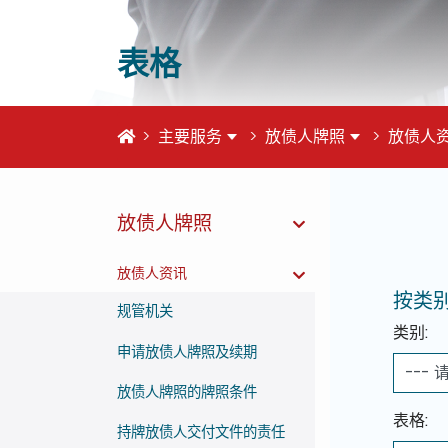
表格
首页
主要服务
放债人牌照
放债人
放债人牌照
这个页
放债人资讯
按类别
规管机关
类别:
申请放债人牌照及续期
放债人牌照的牌照条件
表格:
持牌放债人交付文件的责任