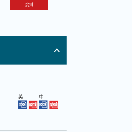
跳到
英
中