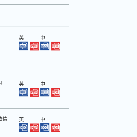
英
中
书
英
中
放债
英
中