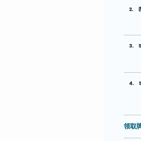
2.
3.
4.
领取牌