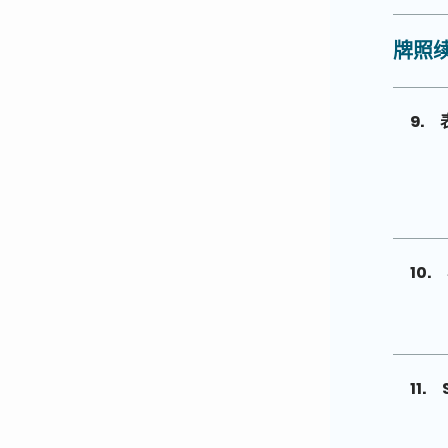
牌照续
9.
10.
11.