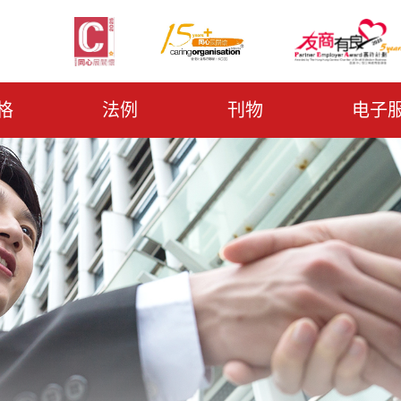
格
法例
刊物
电子