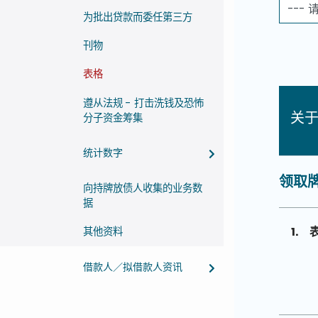
为批出贷款而委任第三方
刊物
表格
遵从法规 - 打击洗钱及恐怖
关
分子资金筹集
统计数字
领取牌
向持牌放债人收集的业务数
据
1.
表
其他资料
借款人／拟借款人资讯