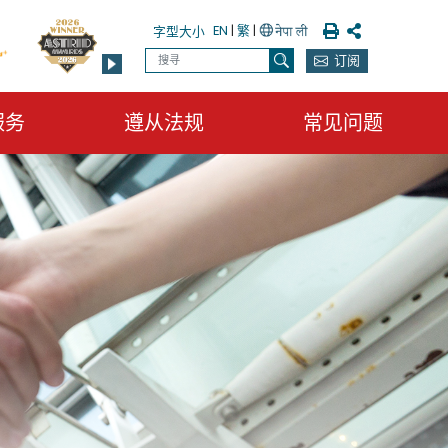
列印
分享
EN
|
繁
|
字型大小
搜寻
订阅
搜寻
服务
遵从法规
常见问题