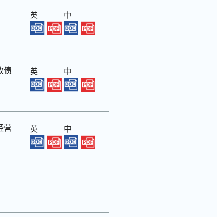
英
中
放债
英
中
经营
英
中