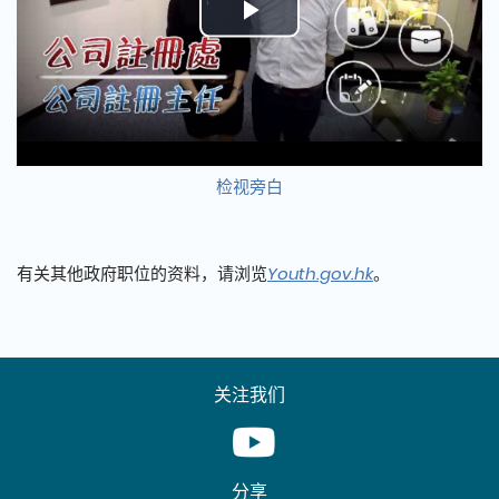
Play
Video
检视旁白
有关其他政府职位的资料，请浏览
Youth.gov.hk
。
关注我们
Youtube [This link will pop up in
分享