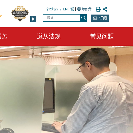
列印
分享
EN
|
繁
|
字型大小
搜寻
订阅
搜寻
服务
遵从法规
常见问题