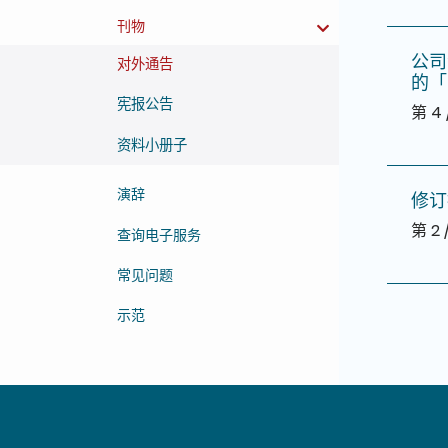
刊物
公司
对外通告
的「
宪报公告
第 4 
资料小册子
演辞
修订
第 2 
查询电子服务
常见问题
示范