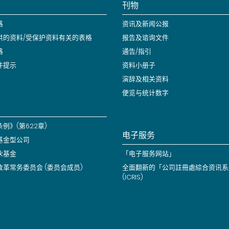
刊物
格
资讯及新闻公报
供的资料/受保护资料有关的表格
报告及谘询文件
格
通告/指引
件提示
资料小册子
演辞及相关资料
便览与统计数字
例》(第622章)
电子服务
基金型公司
伙基金
「电子服务网站」
改革常务委员会 (委员会成员)
全面翻新的「公司註冊處綜合资讯系
(ICRIS)