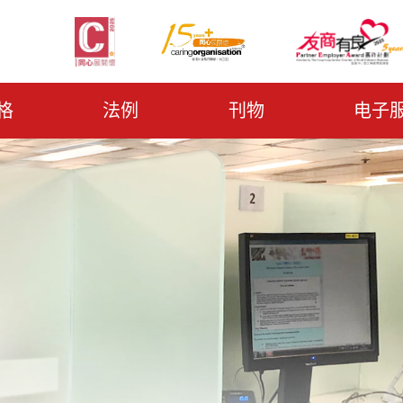
格
法例
刊物
电子