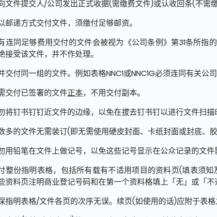
向文件提交人/公司发出正式收据(需缴费文件)或认收回条(不需缴
以邮递方式交付文件，须缴付足够邮资。
有连同足够费用交付的文件会被视为《公司条例》第31条所指
绝接受该文件，并不作处理。
并交付同一组的文件。例如表格NNC1或NNC1G必须连同有关
需交付已签署的文件
正本
，不用交付副本。
勿将钉书钉钉近文件的边缘，以免在拔去钉书钉以进行文件扫描
数多的文件无需装订(即无需使用硬皮封面、卡纸封面或封底、胶
勿用铅笔在文件上做记号，以免这些记号显示在公众记录的文件
付整份指明表格，包括所有载有不适用项目的资料页(填表须知
些资料页注明商业登记号码和在第一个资料格填上「无」或「不
保指明表格/文件各页的次序无误。续页(如使用的话)应附于表格