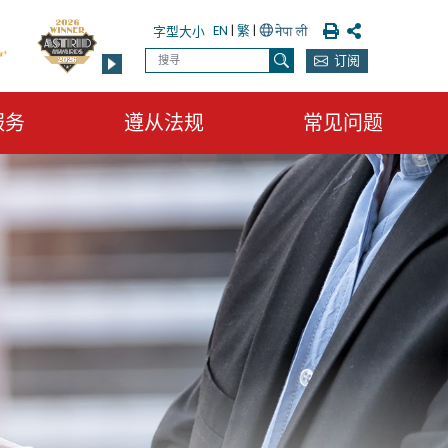
列印
分享
EN
|
繁
|
字型大小
搜寻
订阅
搜寻
服务
遵从法规
常见问题