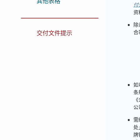
其他表格
付
资
除
合
交付文件提示
如
条
《
公
需
处
牌