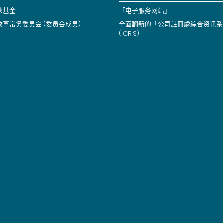
伙基金
「电子服务网站」
改革常务委员会 (委员会成员)
全面翻新的「公司註冊處綜合资讯系
(ICRIS)