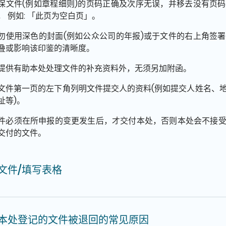
保文件(例如章程细则)的页码正确及次序无误，并移去没有页
， 例如: 「此页为空白页」。
勿使用深色的封面(例如公众公司的年报)或于文件的右上角签
叠或影响该印鉴的清晰度。
提供有助本处处理文件的补充资料外，无须另加附函。
文件第一页的左下角列明文件提交人的资料(例如提交人姓名、
址等)。
件必须在所申报的变更发生后，才交付本处，否则本处会不接
交付的文件。
文件/填写表格
本处登记的文件被退回的常见原因