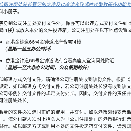
公司注册处处长登记的文件及以唯读光碟或唯读型数码多功能
料小册子。
亲身到公司注册处交付文件外，你亦可以邮递方式交付文件到本
署14楼) 或放入本处的文件投递箱。公司注册处在以下地点设置
香港金钟道66号金钟道政府合署14楼
(
星期一至五办公时间
)
香港金钟道66号金钟道政府合署高座大堂询问处附近
(
星期一至六非办公时间，公众假期除外
).
以邮递方式交付文件，请确保公司注册处收到该份文件。根据《公司
规定，如以邮递方式交付文件，若公司注册处处长没有收到该
公司条例》交付文件的规定交付处长。因此，交付文件的责任
司注册处处长。
缴费的文件必须连同正确的费用一并交付。如以港币划线支票
」。海外付款人须附上抬头人为「公司注册处」的港币银行汇
银行。如以邮递方式或利用本处的文件投递箱交付文件，请
勿