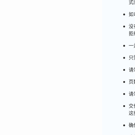
式
如
没
拒
一
只
请
页
请
交
这
确