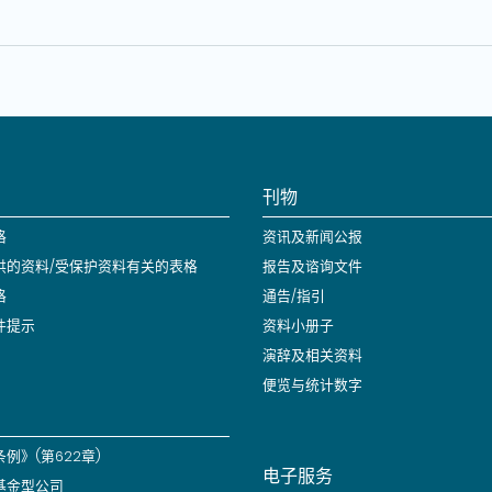
刊物
格
资讯及新闻公报
供的资料/受保护资料有关的表格
报告及谘询文件
格
通告/指引
件提示
资料小册子
演辞及相关资料
便览与统计数字
例》(第622章)
电子服务
基金型公司