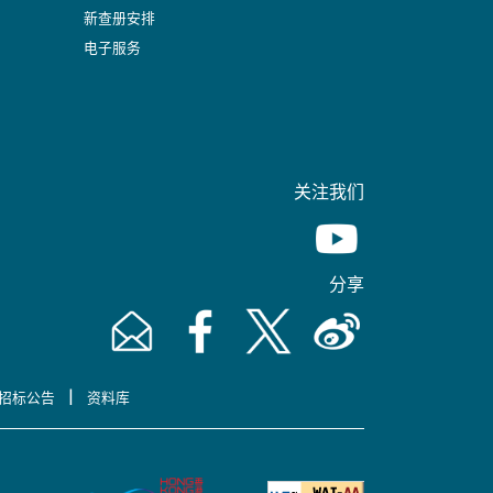
新查册安排
电子服务
关注我们
Youtube [This link wil
分享
Email [This link will pop up in a new window]
Facebook [This link will pop up in a n
Twitter [This link will pop up 
Weibo [This link will 
|
招标公告
资料库