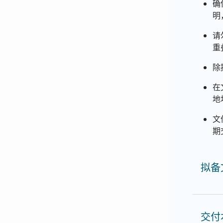
确
明
请
重
除
在
地
文
期
拟备
交付