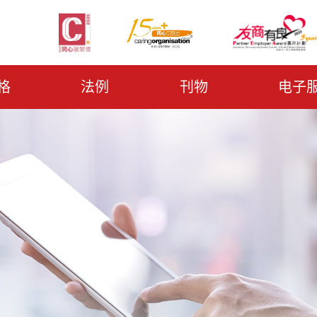
格
法例
刊物
电子