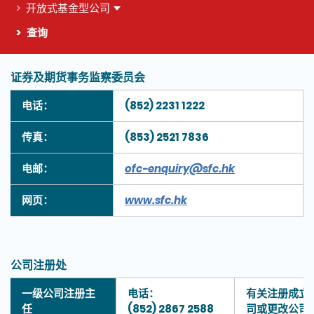
开放式基金型公司
查询
证券及期货事务监察委员会
这个页面的主要内容
电话：
(852) 2231 1222
传真：
(853) 2521 7836
电邮：
ofc-enquiry@sfc.hk
网页：
www.sfc.hk
公司注册处
一级公司注册主
电话：
有关注册成立
任
(852) 2867 2588
司或更改公司