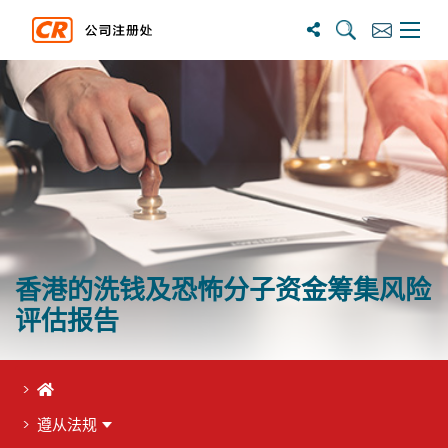
搜尋
訂閱
主選單
香港的洗钱及恐怖分子资金筹集风险
评估报告
首页
遵从法规