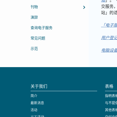
站
」。
交服务
刊物
站」的
演辞
「电子
查询电子服务
用户登
常见问题
示范
电脑设
关于我们
表格
简介
指明表
最新消息
与不提
活动
其他表
义工活动
交付文