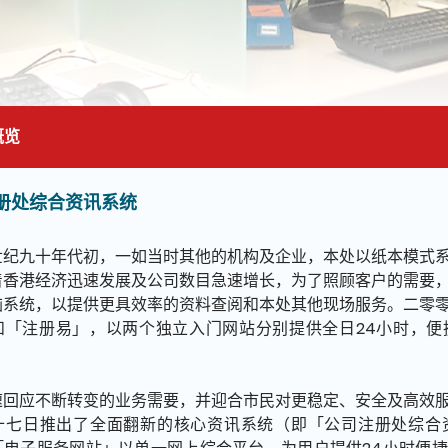
概览
册处综合资讯系统
面的主要内容
世纪九十年代初，一如当时其他的机构及企业，本处以纸本模式
着香港经济迅速发展及公司数目急速增长，为了照顾客户的需要
脑系统，以提供更具效率的资料查阅和本处其他现场服务。二零
和「注册易」，以两个独立入门网站分别提供全日24小时，便
速回应不断转变的业务需要，并迎合市民对更稳定、安全及高效
十七日推出了全面翻新的核心资讯系统（即「公司注册处综合