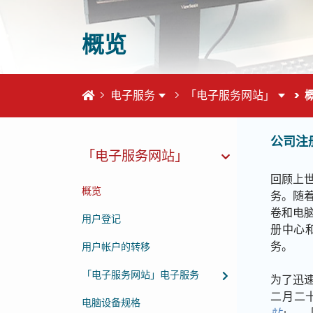
概览
首页
电子服务
「电子服务网站」
公司注
这个页
「电子服务网站」
回顾上
概览
务。随
卷和电
用户登记
册中心
务。
用户帐户的转移
「电子服务网站」电子服务
为了迅
二月二
电脑设备规格