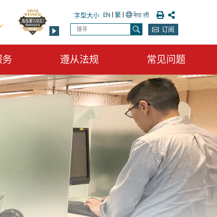
列印
分享
EN
|
繁
|
字型大小
搜寻
订阅
搜寻
服务
遵从法规
常见问题