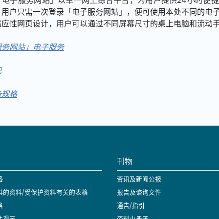
「电子服务网站」以单一网上综合平台，为用户提供24小时便
，用户只需一次登录「电子服务网站」，便可使用本处不同的电
适应性网页设计，用户可以通过不同屏幕尺寸的桌上电脑和流动
服务网站」电子服务
记
备规格
刊物
格
资讯及新闻公报
供的资料/受保护资料有关的表格
报告及谘询文件
格
通告/指引
件提示
资料小册子