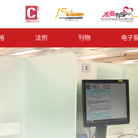
格
法例
刊物
电子