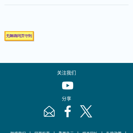
关注我们
Youtube [This link will pop up in
分享
Email [This link will pop up in a new windo
Facebook [This link will pop up i
Twitter [This link will p