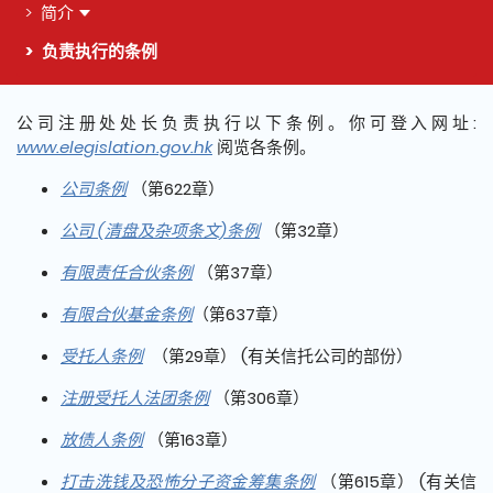
简介
负责执行的条例
这个页面的主要内容
公司注册处处长负责执行以下条例。你可登入网址:
www.elegislation.gov.hk
阅览各条例。
公司条例
（第622章）
公司 (清盘及杂项条文)条例
（第32章）
有限责任合伙条例
（第37章）
有限合伙基金条例
（第637章）
受托人条例
（第29章） (有关信托公司的部份）
注册受托人法团条例
（第306章）
放债人条例
（第163章）
打击洗钱及恐怖分子资金筹集条例
（第615章）
(有关信