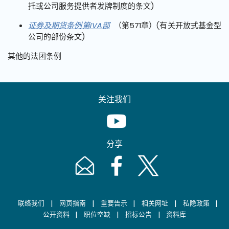
托或公司服务提供者发牌制度的条文)
证券及期货条例第IVA部
（第571章）(有关开放式基金型
公司的部份条文)
其他的法团条例
关注我们
Youtube [This link will pop up in
分享
Email [This link will pop up in a new windo
Facebook [This link will pop up i
Twitter [This link will p
|
|
|
|
|
联络我们
网页指南
重要告示
相关网址
私隐政策
|
|
|
公开资料
职位空缺
招标公告
资料库