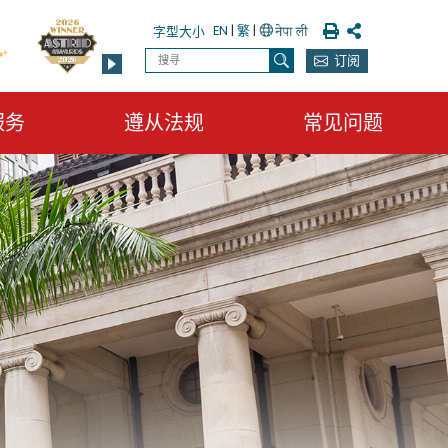
列印
分享
EN
|
繁
|
字型大小
搜寻
订阅
搜寻
服务
遵从法规
常见问题