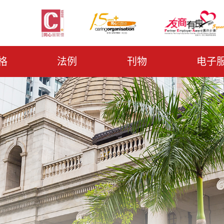
格
法例
刊物
电子