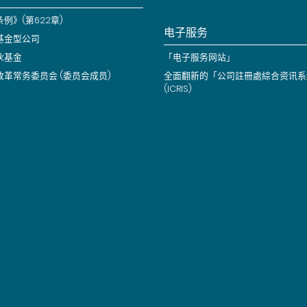
例》(第622章)
电子服务
基金型公司
伙基金
「电子服务网站」
改革常务委员会 (委员会成员)
全面翻新的「公司註冊處綜合资讯系
(ICRIS)