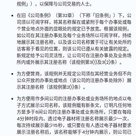
规例」），以保障与公司交易的人士。
在旧《公司条例》（第32章）（下称「旧条例」）下，公
司须以可阅字样，将其名称髹在或紧附于每个办事处或每
个营业地点外面的显眼处的规定已予放宽。根据该规例，
如公司在其注册办事处及每个业务场所以可阅字样，持续
地展示其注册名称，以及该公司名称置于可让有关处所的
访客易于看见的位置，则该公司已遵从有关披露的规定。
新规定给予公司灵活性，让公司可在注册办事处及业务场
所内或外展示其注册名称（该规例第3(1)及3(2)条）。
为方便营商，该规例并无规定公司须在其经营业务但不向
公众开放的办事处或地点（该公司的注册办事处除外）展
示其注册名称（该规例第2(1)条）。
为方便用作多间公司的注册办事处或业务场所的地点以电
子方式展示公司名称，该规例载有新条文，订明凡任何地
方是多于6间公司的注册办事处或业务场所，只要在每段
4分钟时段内，透过电子器材将注册名称展示最少一次，
每次持续展示最少15秒，或只要在有人透过电子器材要求
展示注册名称后，该名称能够于4分钟内展示，则公司已