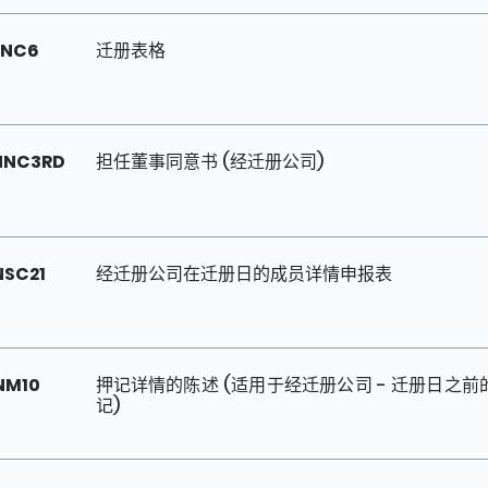
NC6
迁册表格
NNC3RD
担任董事同意书 (经迁册公司)
NSC21
经迁册公司在迁册日的成员详情申报表
NM10
押记详情的陈述 (适用于经迁册公司 - 迁册日之前
记)