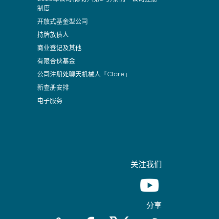
制度
开放式基金型公司
持牌放债人
商业登记及其他
有限合伙基金
公司注册处聊天机械人「Clare」
新查册安排
电子服务
关注我们
Youtube [This link wil
分享