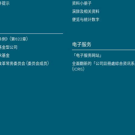
件提示
资料小册子
演辞及相关资料
便览与统计数字
例》(第622章)
电子服务
基金型公司
伙基金
「电子服务网站」
改革常务委员会 (委员会成员)
全面翻新的「公司註冊處綜合资讯系
(ICRIS)