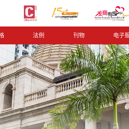
格
法例
刊物
电子