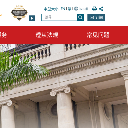
列印
分享
EN
|
繁
|
字型大小
搜寻
订阅
搜寻
服务
遵从法规
常见问题