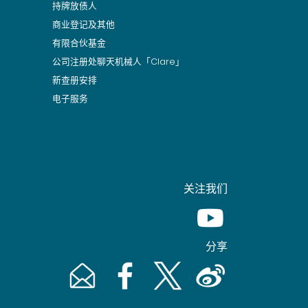
持牌放债人
商业登记及其他
有限合伙基金
公司注册处聊天机械人「Clare」
新查册安排
电子服务
关注我们
Youtube [This link wil
分享
Email [This link will pop up in a new window]
Facebook [This link will pop up in a n
Twitter [This link will pop up 
Weibo [This link will 