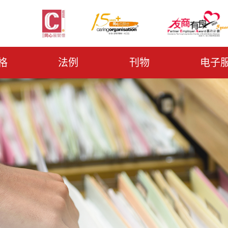
格
法例
刊物
电子