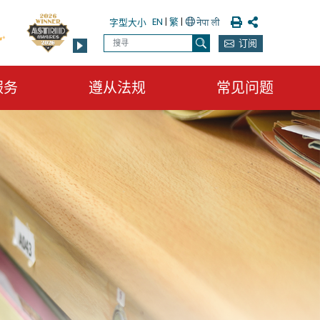
列印
分享
EN
|
繁
|
字型大小
搜寻
订阅
搜寻
服务
遵从法规
常见问题