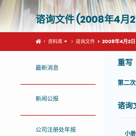
谘询文件 (2008年4月2
首页
资料库
谘询文件
2008年4月2日
重写
这个页
最新消息
第二次
新闻公报
谘询
公司注册处年报
小册