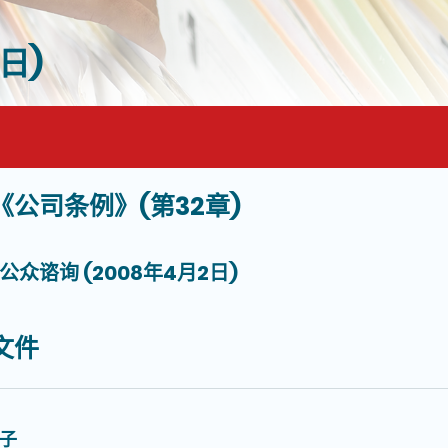
日)
《公司条例》(第32章)
面的主要内容
公众谘询 (2008年4月2日)
文件
子