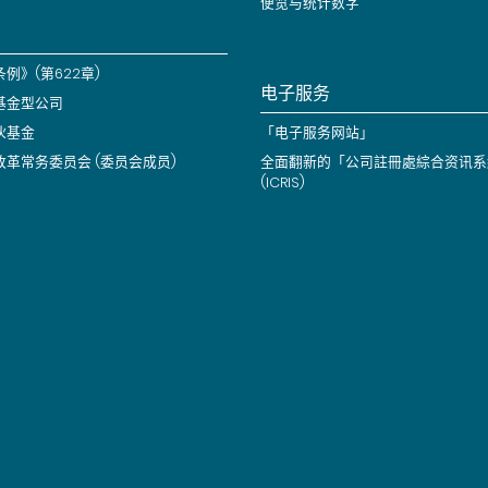
便览与统计数字
例》(第622章)
电子服务
基金型公司
伙基金
「电子服务网站」
改革常务委员会 (委员会成员)
全面翻新的「公司註冊處綜合资讯系
(ICRIS)