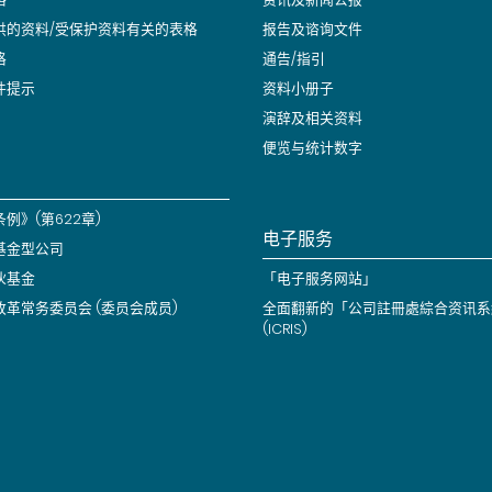
供的资料/受保护资料有关的表格
报告及谘询文件
格
通告/指引
件提示
资料小册子
演辞及相关资料
便览与统计数字
例》(第622章)
电子服务
基金型公司
伙基金
「电子服务网站」
改革常务委员会 (委员会成员)
全面翻新的「公司註冊處綜合资讯系
(ICRIS)