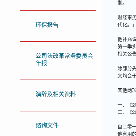
期。
财经事
环保报告
代化。
他补充
第一季
相关公
公司法改革常务委员会
年报
除部分
文均会
其他两
演辞及相关资料
一、《2
二、《2
谘询文件
自二零
他有用