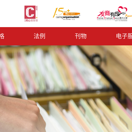
格
法例
刊物
电子