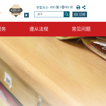
列印
分享
EN
|
繁
|
字型大小
搜寻
订阅
搜寻
服务
遵从法规
常见问题