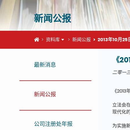
新闻公报
首页
资料库
新闻公报
2013年10月25
《2
这个页
最新消息
二零一
《201
新闻公报
立法会
现代化
公司注册处年报
为实施