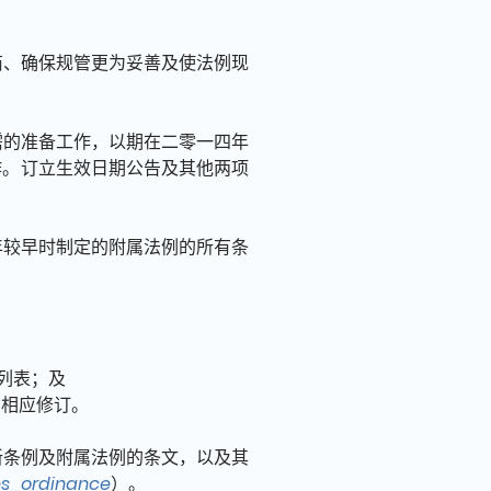
商、确保规管更为妥善及使法例现
需的准备工作，以期在二零一四年
作。订立生效日期公告及其他两项
年较早时制定的附属法例的所有条
的列表；及
的相应修订。
新条例及附属法例的条文，以及其
es_ordinance
）。