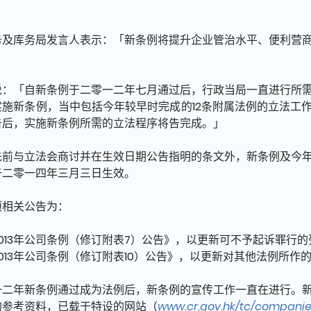
务及库务局发言人表示：「新条例将提升企业管治水平、便利营
」
说：「自新条例于二零一二年七月通过后，行政当局一直进行所
实施新条例，当中包括今年较早时完成的12条附属法例的立法工
告后，实施新条例所需的立法程序将告完成。」
先前与立法会商讨并在生效日期公告指明的条文外，新条例及今
于二零一四年三月三日生效。
项相关公告为：
013年公司条例（修订附表7）公告》，以更新可不予起诉罪行
013年公司条例（修订附表10）公告》，以更新对其他法例所作
一二年新条例通过成为法例后，新条例的宣传工作一直在进行。
的参考资料，已载于特设的网站（
www.cr.gov.hk/tc/compani