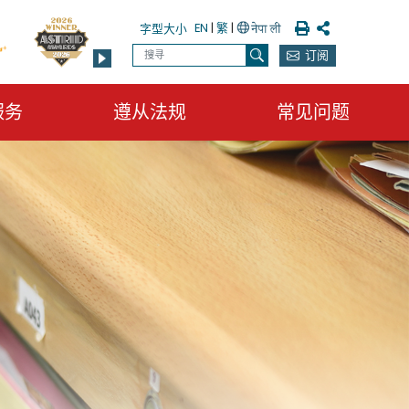
列印
分享
EN
|
繁
|
字型大小
搜寻
订阅
搜寻
服务
遵从法规
常见问题