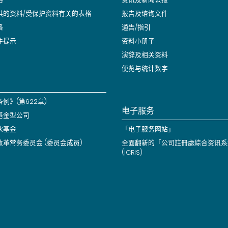
供的资料/受保护资料有关的表格
报告及谘询文件
格
通告/指引
件提示
资料小册子
演辞及相关资料
便览与统计数字
例》(第622章)
电子服务
基金型公司
伙基金
「电子服务网站」
改革常务委员会 (委员会成员)
全面翻新的「公司註冊處綜合资讯系
(ICRIS)