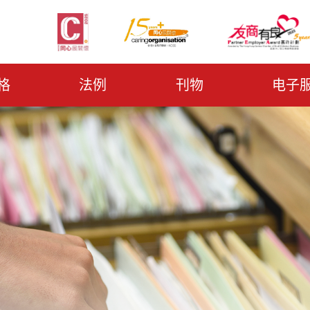
格
法例
刊物
电子