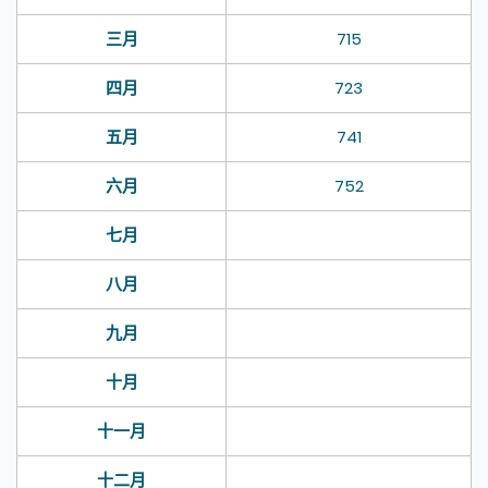
三月
715
四月
723
五月
741
六月
752
七月
八月
九月
十月
十一月
十二月