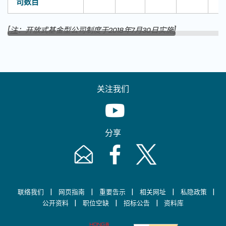
司数目
[
注
：开放式基金型公司制度于2018年7月30日实施]
关注我们
Youtube [This link will pop up in
分享
Email [This link will pop up in a new windo
Facebook [This link will pop up i
Twitter [This link will p
|
|
|
|
|
联络我们
网页指南
重要告示
相关网址
私隐政策
|
|
|
公开资料
职位空缺
招标公告
资料库