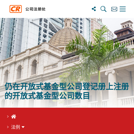
搜尋
訂閱
主選單
仍在开放式基金型公司登记册上注册
的开放式基金型公司数目
首页
法例