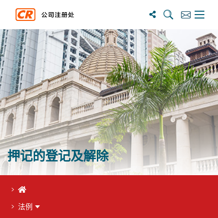
搜尋
訂閱
主選單
押记的登记及解除
首页
法例