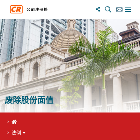
搜尋
訂閱
主選單
废除股份面值
首页
法例