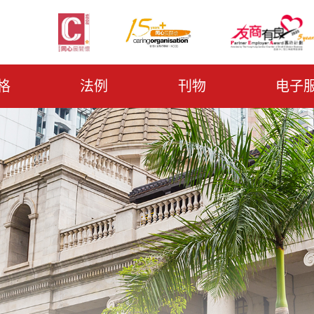
格
法例
刊物
电子