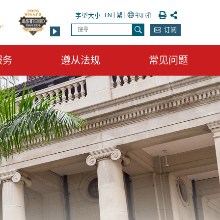
列印
分享
EN
|
繁
|
字型大小
搜寻
订阅
搜寻
服务
遵从法规
常见问题