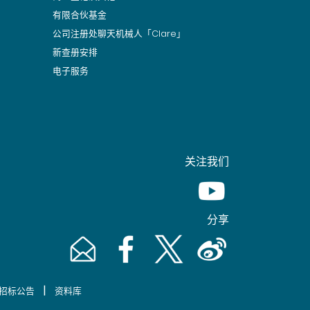
有限合伙基金
公司注册处聊天机械人「Clare」
新查册安排
电子服务
关注我们
Youtube [This link wil
分享
Email [This link will pop up in a new window]
Facebook [This link will pop up in a n
Twitter [This link will pop up 
Weibo [This link will 
|
招标公告
资料库