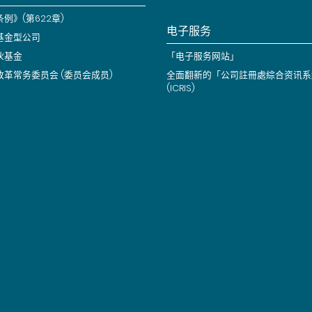
例》(第622章)
电子服务
基金型公司
伙基金
「电子服务网站」
改革常务委员会 (委员会成员)
全面翻新的「公司註冊處綜合资讯系
(ICRIS)