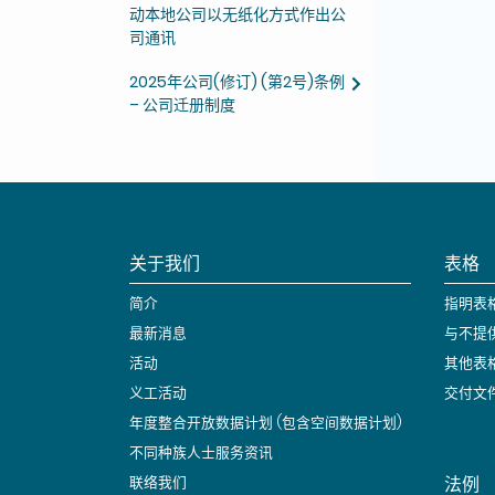
动本地公司以无纸化方式作出公
司通讯
2025年公司(修订) (第2号)条例
– 公司迁册制度
关于我们
表格
简介
指明表
最新消息
与不提
活动
其他表
义工活动
交付文
年度整合开放数据计划 (包含空间数据计划)
不同种族人士服务资讯
法例
联络我们