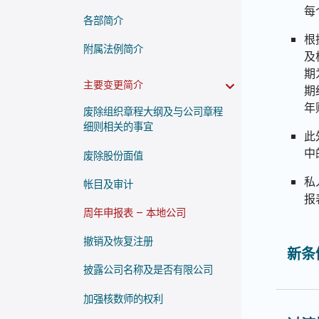
每
各部简介
根
附属法例简介
及
期
主要变更简介
期
年
废除组织章程大纲及与公司章程
细则相关的事宜
此
中
废除股份面值
私
帐目及审计
报
周年申报表 – 本地公司
撤销及恢复注册
新条
披露公司名称及是否有限公司
加强核数师的权利