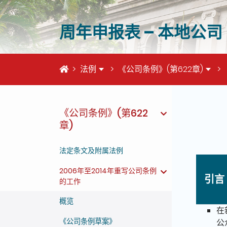
周年申报表 – 本地公司
首页
法例
《公司条例》(第622章)
这个页
《公司条例》(第622
章)
法定条文及附属法例
2006年至2014年重写公司条例
引言
的工作
概览
在
《公司条例草案》
公